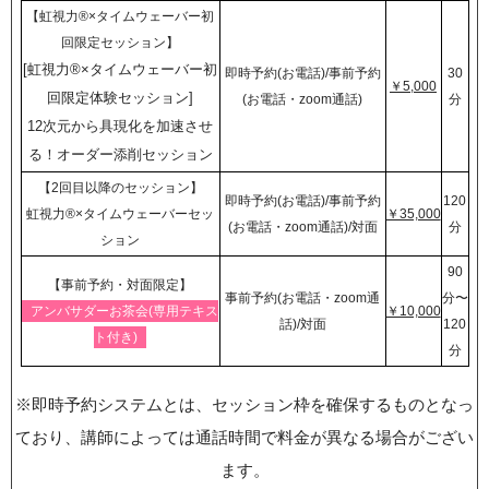
【虹視力®︎×タイムウェーバー初
回限定セッション】
[虹視力®︎×タイムウェーバー初
即時予約(お電話)/事前予約
30
￥5,000
回限定体験セッション]
(お電話・zoom通話)
分
12次元から具現化を加速させ
る！オーダー添削セッション
【2回目以降のセッション】
即時予約(お電話)/事前予約
120
虹視力®︎×タイムウェーバーセッ
￥35,000
(お電話・zoom通話)/対面
分
ション
90
【事前予約・対面限定】
事前予約(お電話・zoom通
分〜
アンバサダーお茶会(専用テキス
￥10,000
話)/対面
120
ト付き)
分
※即時予約システムとは、セッション枠を確保するものとなっ
ており、講師によっては通話時間で料金が異なる場合がござい
ます。