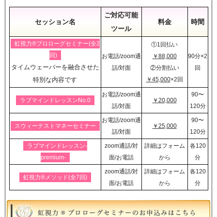
ご対応可能
セッション名
料金
時間
ツール
虹視力®︎プロローグセミナー(全2
①1回払い
回)
お電話/zoom通
￥88,000
90分×2
タイムウェーバーを融合させた
話/対面
②分割払い
回
特別な内容です
￥45,000
×2回
お電話/zoom通
90〜
ラブマインドレッスンNo.0
￥20,000
話/対面
120分
お電話/zoom通
90〜
スウィーテストマネーセミナー
￥25,000
話/対面
120分
ラブマインドレッスン-
zoom通話/対
詳細はフォーム
各120
premium-
面/お電話
から
分
zoom通話/対
詳細はフォーム
各120
虹視力®︎メソッド(全7回)
面/お電話
から
分