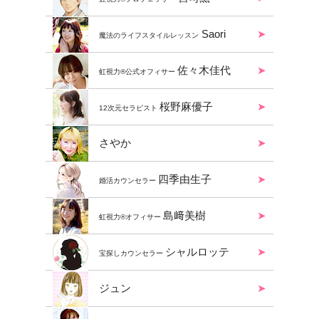
Saori
魔法のライフスタイルレッスン
佐々木佳代
虹視力®︎公式オフィサー
桜野麻優子
12次元セラピスト
さやか
四季由生子
婚活カウンセラー
島﨑美樹
虹視力®︎オフィサー
シャルロッテ
宝探しカウンセラー
ジュン