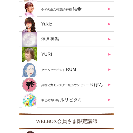
結希
令和の巫女/恋愛の神様
Yukie
湯月美温
YURI
RUM
グラムセラピスト
りぼん
具現化力モンスター級カウンセラー
ルリビタキ
幸せの青い鳥
WELBOX会員さま限定講師