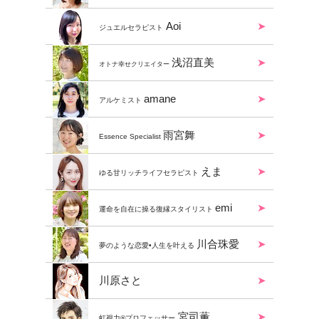
Aoi
ジュエルセラピスト
浅沼直美
オトナ幸せクリエイター
amane
アルケミスト
雨宮舞
Essence Specialist
えま
ゆる甘リッチライフセラピスト
emi
運命を自在に操る復縁スタイリスト
川合珠愛
夢のような恋愛•人生を叶える
川原さと
宮司薫
虹視力®︎プロフェッサー