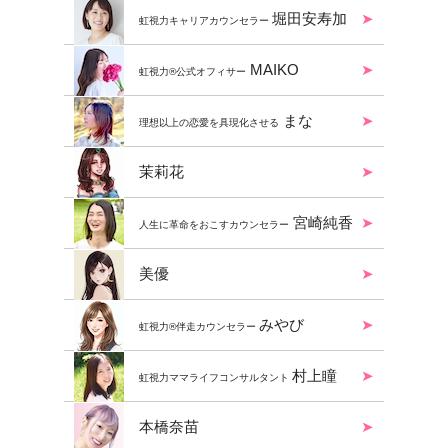
堀田安寿加
虹視力キャリアカウンセラー
MAIKO
虹視力®︎公式オフィサー
まな
理想以上の恋愛を具現化させる
茉莉花
宮崎純香
人生に革命をおこすカウンセラー
美優
みやび
虹視力®️伴走カウンセラー
村上瞳
虹視力ママライフコンサルタント
本橋奈苗