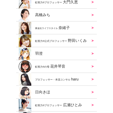
大門久恵
虹視力®︎プロフェッサー
高橋みち
奈緒子
黄金比ライフスタイル
野田いくみ
虹視力®︎公式プロフェッサー
羽澄
花井琴音
虹視力®︎の母
haru
プロフェッサー・本流コンサル
日向きほ
広瀬ひとみ
虹視力®︎プロフェッサー